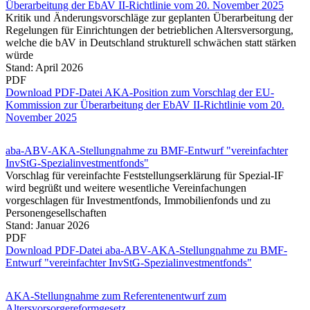
Überarbeitung der EbAV II-Richtlinie vom 20. November 2025
Kritik und Änderungsvorschläge zur geplanten Überarbeitung der
Regelungen für Einrichtungen der betrieblichen Altersversorgung,
welche die bAV in Deutschland strukturell schwächen statt stärken
würde
Stand: April 2026
PDF
Download PDF-Datei AKA-Position zum Vorschlag der EU-
Kommission zur Überarbeitung der EbAV II-Richtlinie vom 20.
November 2025
aba-ABV-AKA-Stellungnahme zu BMF-Entwurf "vereinfachter
InvStG-Spezialinvestmentfonds"
Vorschlag für vereinfachte Feststellungserklärung für Spezial-IF
wird begrüßt und weitere wesentliche Vereinfachungen
vorgeschlagen für Investmentfonds, Immobilienfonds und zu
Personengesellschaften
Stand: Januar 2026
PDF
Download PDF-Datei aba-ABV-AKA-Stellungnahme zu BMF-
Entwurf "vereinfachter InvStG-Spezialinvestmentfonds"
AKA-Stellungnahme zum Referentenentwurf zum
Altersvorsorgereformgesetz